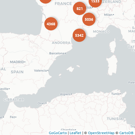
1533
821
5036
4368
5342
GoGoCarto
|
Leaflet
|
©
OpenStreetMap
©
CartoDB