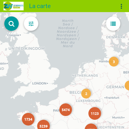
La carte
3
2
5474
1123
1734
5239